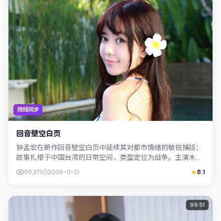
院线同步
回音壁空白页
钟孟宏在新作回音壁空白页中延续其对都市情绪的敏锐捕捉；
故事扎根于中国台湾的日常空间，类型定位为战争。主演木村
拓哉、桂纶镁以克制表演撑起情感内核，...
55,371
2026-11-21
8.1
99:51