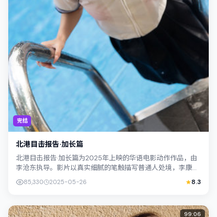
完结
北港目击报告·加长篇
北港目击报告·加长篇为2025年上映的华语电影动作作品，由
李沧东执导。影片以真实细腻的笔触描写普通人处境，李康生
与河正宇的对手戏张力十足，情节层...
85,330
2025-05-26
8.3
99:06