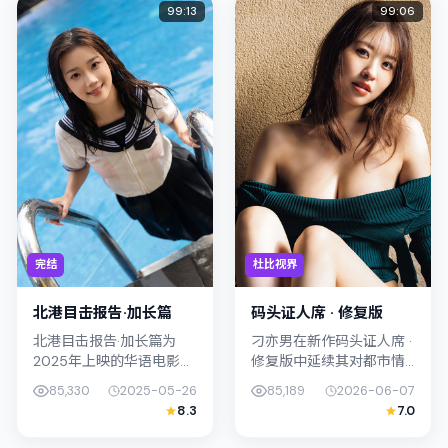
99:13
99:06
完结
杜比视界
北港目击报告·加长篇
码头证人席 · 修复版
北港目击报告·加长篇为
刁亦男在新作码头证人席 ·
2025年上映的华语电影动
修复版中延续其对都市情
作作品，由李沧东执导。
绪的敏锐捕捉；故事扎根
85,330
2025-05-26
85,189
2026-06-07
影片以真实细腻的笔触描
于日本（东京）的日常空
8.3
7.0
写普通人处境，李康生与
间，类型定位为犯罪。主
河正宇的对手戏张力十
演孙艺珍、周冬雨以克制