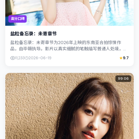
高分口碑
盐粒备忘录：未寄章节
盐粒备忘录：未寄章节为2026年上映的东南亚合拍惊悚作
品，由毕赣执导。影片以真实细腻的笔触描写普通人处境，染
谷将太与杨紫琼的对手戏张力十足，情节...
11,233
2026-06-19
9.7
99:06