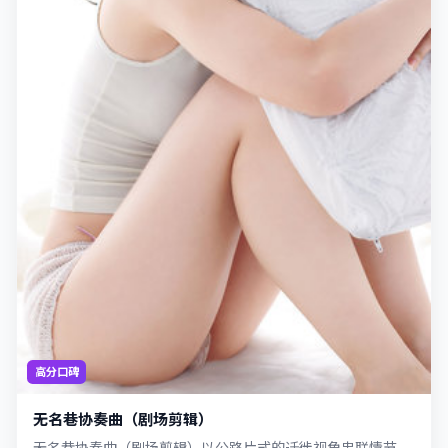
高分口碑
无名巷协奏曲（剧场剪辑）