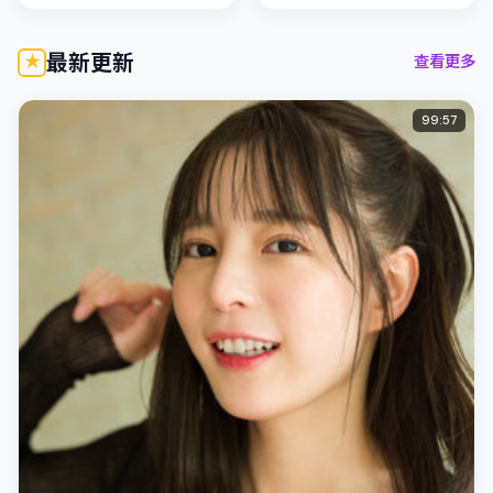
冬雨的对手戏张力十足，
的交错地带；配角层次丰
情节层层...
富，值得...
最新更新
查看更多
99:57