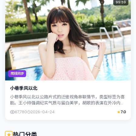
99:59
院线同步
小巷季风以北
小巷季风以北以公路片式的迁徙视角串联情节，类型标签为喜
剧。王小帅强调纪实气质与留白美学，胡歌的表演在外冷内热
之间切换；若你正在查找中国香港取景的...
67,780
2026-04-24
7.0
热门分类