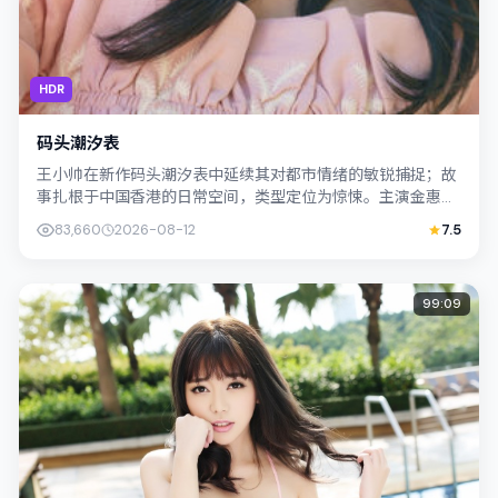
HDR
码头潮汐表
王小帅在新作码头潮汐表中延续其对都市情绪的敏锐捕捉；故
事扎根于中国香港的日常空间，类型定位为惊悚。主演金惠
秀、黄政民以克制表演撑起情感内核，整体...
83,660
2026-08-12
7.5
99:09