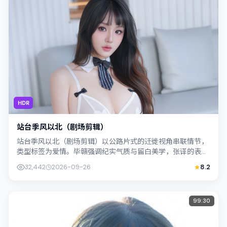
HDR
站台季风以北（剧场剪辑）
站台季风以北（剧场剪辑）以公路片式的迁徙视角串联情节，
类型标签为爱情。毕赣强调纪实气质与留白美学，张译的表演
在外冷内热之间切换；若你正在查找日本...
32,442
2026-09-26
8.2
99:30