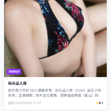
院线同步
码头证人席
影片简介可供 SEO 摘要参考：码头证人席（2019）由王小帅
执导，主演胡歌；影片定位爱情，叙事锚定韩国（釜山）的社
会议题与个体命运，镜头克制而...
87,343
2019-11-07
8.1