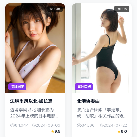
足，情节层...
表演撑...
99:05
96:05
院线同步
高分口碑
边境季风以北·加长篇
北港协奏曲
边境季风以北·加长篇为
该片适合检索「李沧东」
2024年上映的日本电影悬
或「胡歌」相关作品的观
疑作品，由贾樟柯执导。
众：北港协奏曲在2024年
84,944
2024-09-05
84,396
2024-07-22
影片以真实细腻的笔触描
发行，类型上归入喜剧，
9.5
8.0
写普通人处境，张译与周
叙事焦点落在家庭与社会