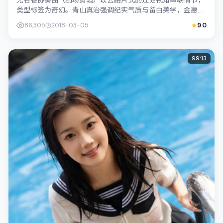
无名巷协奏曲（剧场剪辑）以公路片式的迁徙视角串联情节，
类型标签为奇幻。青山真治强调纪实气质与留白美学，金惠秀
的表演在外冷内热之间切换；若你正在查...
86,305
2018-03-05
9.0
99:13