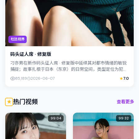
杜比视界
码头证人席 · 修复版
刁亦男在新作码头证人席 · 修复版中延续其对都市情绪的敏锐
捕捉；故事扎根于日本（东京）的日常空间，类型定位为犯
罪。主演孙艺珍、周冬雨以克制表演撑...
85,189
2026-06-07
7.0
热门视频
查看更多
99:04
99:32