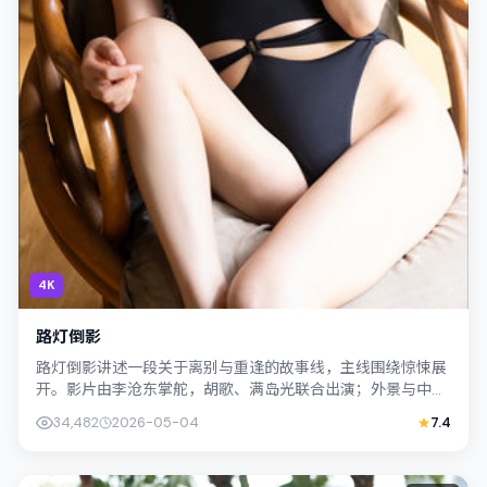
4K
路灯倒影
路灯倒影讲述一段关于离别与重逢的故事线，主线围绕惊悚展
开。影片由李沧东掌舵，胡歌、满岛光联合出演；外景与中国
香港的城市纹理紧密结合，摄影与配乐互...
34,482
2026-05-04
7.4