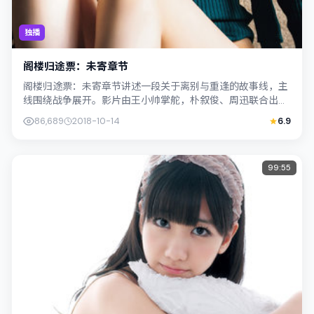
独播
阁楼归途票：未寄章节
阁楼归途票：未寄章节讲述一段关于离别与重逢的故事线，主
线围绕战争展开。影片由王小帅掌舵，朴叙俊、周迅联合出
演；外景与日本（大阪）的城市纹理紧密结...
86,689
2018-10-14
6.9
99:55