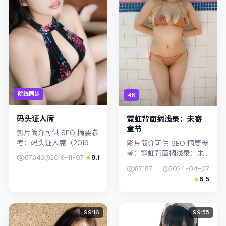
院线同步
4K
码头证人席
霓虹背面搁浅录：未寄
章节
影片简介可供 SEO 摘要参
考：码头证人席（2019）
影片简介可供 SEO 摘要参
由王小帅执导，主演胡
考：霓虹背面搁浅录：未
87,343
2019-11-07
8.1
歌；影片定位爱情，叙事
寄章节（2024）由青山真
87,187
2024-04-07
锚定韩国（釜山）的社会
治执导，主演木村拓哉；
8.5
议题与个体命运，镜头克
影片定位剧情，叙事锚定
制而...
日本（大阪）的社会议题
与...
99:16
99:55