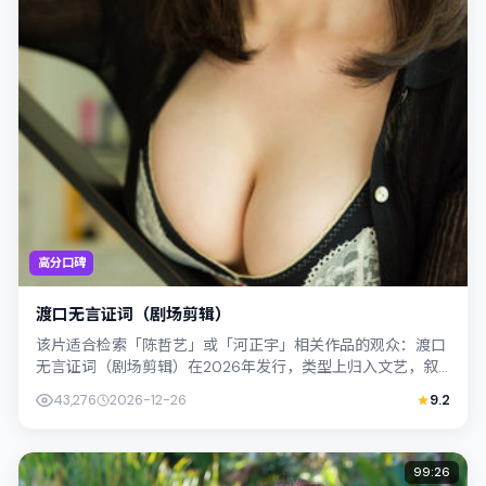
高分口碑
渡口无言证词（剧场剪辑）
该片适合检索「陈哲艺」或「河正宇」相关作品的观众：渡口
无言证词（剧场剪辑）在2026年发行，类型上归入文艺，叙
事焦点落在家庭与社会的交错地带；配...
43,276
2026-12-26
9.2
99:26