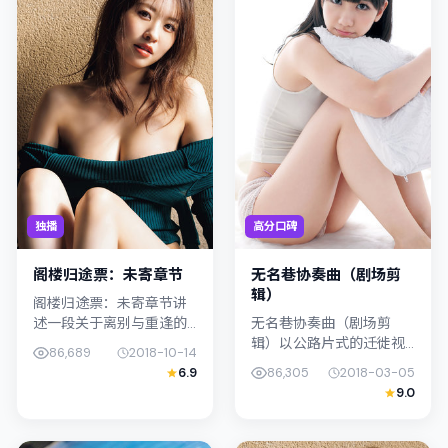
独播
高分口碑
阁楼归途票：未寄章节
无名巷协奏曲（剧场剪
辑）
阁楼归途票：未寄章节讲
述一段关于离别与重逢的
无名巷协奏曲（剧场剪
故事线，主线围绕战争展
辑）以公路片式的迁徙视
86,689
2018-10-14
开。影片由王小帅掌舵，
角串联情节，类型标签为
6.9
86,305
2018-03-05
朴叙俊、周迅联合出演；
奇幻。青山真治强调纪实
9.0
外景与日本（大阪）的城
气质与留白美学，金惠秀
市纹理紧密结...
的表演在外冷内热之间切
换；若你正在查...