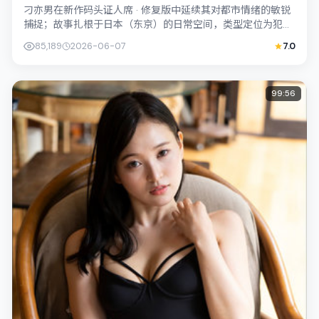
刁亦男在新作码头证人席 · 修复版中延续其对都市情绪的敏锐
捕捉；故事扎根于日本（东京）的日常空间，类型定位为犯
罪。主演孙艺珍、周冬雨以克制表演撑...
85,189
2026-06-07
7.0
99:56